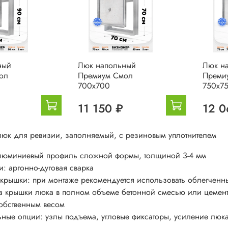
ный
Люк напольный
Люк н
ол
Премиум Смол
Преми
700х700
750х7
11 150 ₽
12 0
юк для ревизии, заполняемый, с резиновым уплотнителем
люминиевый профиль сложной формы, толщиной 3-4 мм
: аргонно-дуговая сварка
крышки: при монтаже рекомендуется использовать облегченный
вка крышки люка в полном объеме бетонной смесью или цемен
обственным весом
ные опции: узлы подъема, угловые фиксаторы, усиление люк