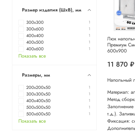
Размер изделия (ШхВ), мм
300x300
1
300х600
1
400х400
1
Люк наполь
400х500
1
Премиум См
400х600
1
600х900
Показать все
11 870 ₽
Размеры, мм
Напольный л
200x200x50
1
Материал: а
300x300x50
1
Метод сборки
400x400x50
1
Заполнение 
500x500x50
1
т.д.). Зали
500x600x50
1
Фиксация: с
Показать все
Дополнитель