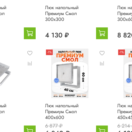
ный
Люк напольный
Люк н
ол
Премиум Смол
Преми
300х300
300х6
4 130 ₽
8 82
-1%
-1%
ный
Люк напольный
Люк н
ол
Премиум Смол
Преми
400х600
450х4
6 877 ₽
6 214