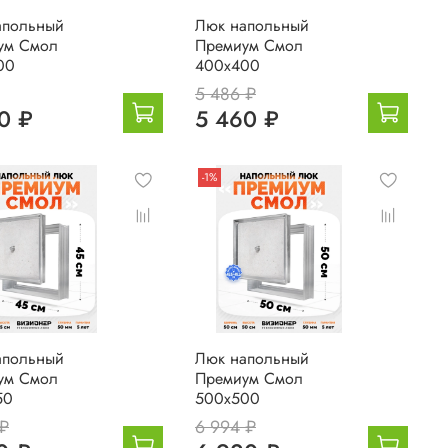
апольный
Люк напольный
ум Смол
Премиум Смол
00
400х400
5 486 ₽
0 ₽
5 460 ₽
-1%
апольный
Люк напольный
ум Смол
Премиум Смол
50
500х500
 ₽
6 994 ₽