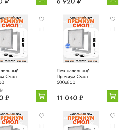
0 ₽
6 920 ₽
апольный
Люк напольный
ум Смол
Премиум Смол
00
600х800
 ₽
0 ₽
11 040 ₽