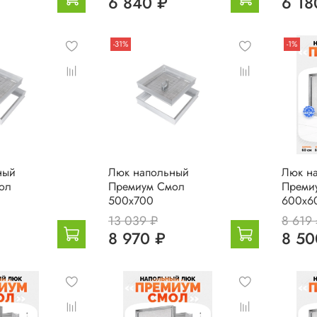
6 840 ₽
6 18
-31%
-1%
ный
Люк напольный
Люк н
ол
Премиум Смол
Преми
500х700
600х6
13 039 ₽
8 619
8 970 ₽
8 50