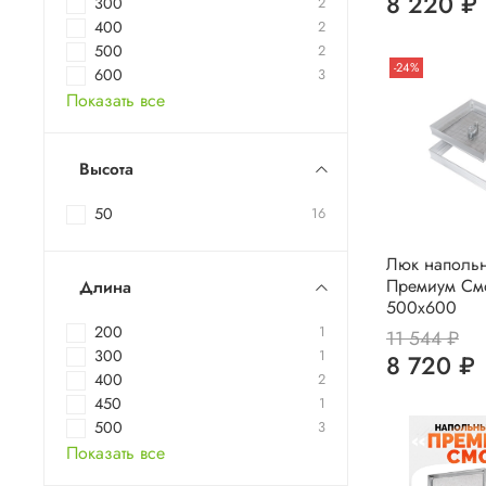
8 220 ₽
300
2
400
2
500
2
-24%
600
3
Показать все
Высота
50
16
Люк наполь
Премиум См
Длина
500х600
200
1
11 544 ₽
300
1
8 720 ₽
400
2
450
1
500
3
Показать все