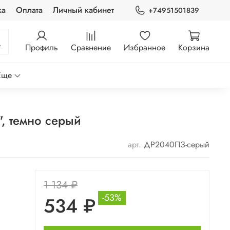
ка
Оплата
Личный кабинет
+74951501839
Профиль
Сравнение
Избранное
Корзина
Еще
, темно серый
арт.
ДР2040ПЗ-серый
1 134 ₽
-53%
534 ₽