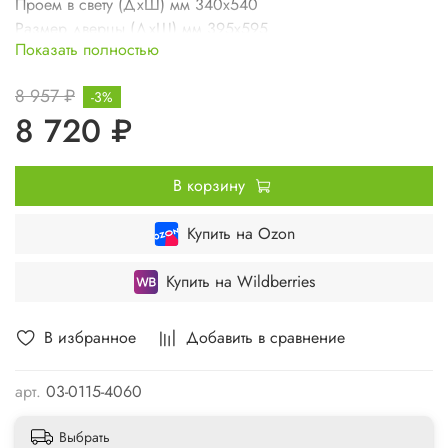
Проем в свету (ДхШ) мм 340х540
Размер дверцы (ДхШ) мм 395х595
Показать полностью
Вес изделия кг 6,6
8 957 ₽
-3%
8 720 ₽
В корзину
Купить на Ozon
Купить на Wildberries
В избранное
Добавить в сравнение
арт.
03-0115-4060
Выбрать