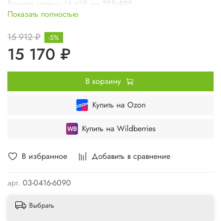
Размер дверцы (ДхШ) мм 595х895
Показать полностью
Вес изделия кг 8,3
15 912 ₽
-5%
15 170 ₽
В корзину
Купить на Ozon
Купить на Wildberries
В избранное
Добавить в сравнение
арт.
03-0416-6090
Выбрать