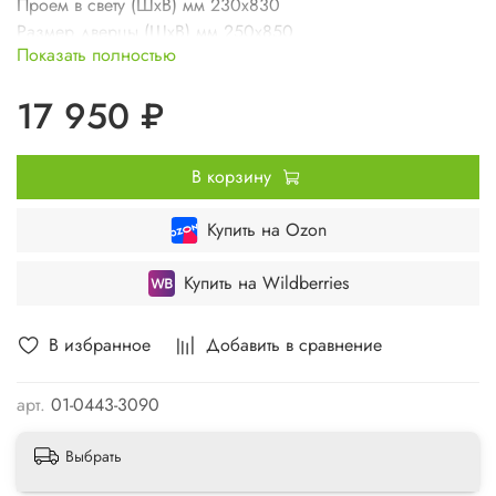
Проем в свету (ШхВ) мм 230х830
Размер дверцы (ШхВ) мм 250х850
Показать полностью
Вес изделия кг 10,4
17 950 ₽
В корзину
Купить на Ozon
Купить на Wildberries
В избранное
Добавить в сравнение
арт.
01-0443-3090
Выбрать