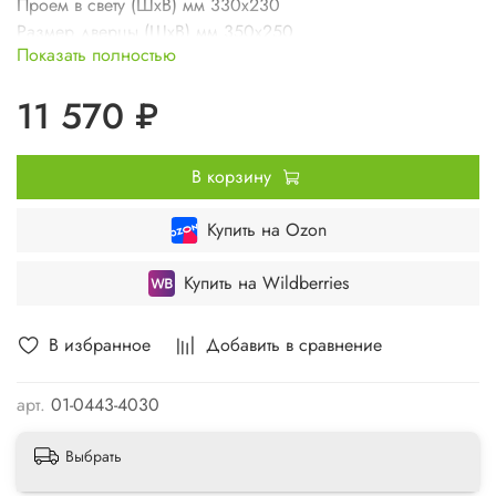
Проем в свету (ШхВ) мм 330х230
Размер дверцы (ШхВ) мм 350х250
Показать полностью
Вес изделия кг 4,9
11 570 ₽
В корзину
Купить на Ozon
Купить на Wildberries
В избранное
Добавить в сравнение
арт.
01-0443-4030
Выбрать