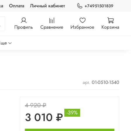
ка
Оплата
Личный кабинет
+74951501839
Профиль
Сравнение
Избранное
Корзина
Еще
арт.
01-0510-1540
4 920 ₽
-39%
3 010 ₽