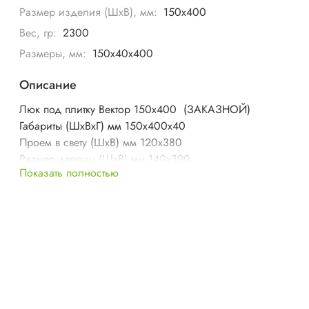
Размер изделия (ШхВ), мм:
150х400
Вес, гр:
2300
Размеры, мм:
150х40х400
Описание
Люк под плитку Вектор 150х400 (ЗАКАЗНОЙ)
Габариты (ШхВхГ) мм 150х400х40
Проем в свету (ШхВ) мм 120х380
Размер дверцы (ШхВ) мм 140х390
Показать полностью
Вес изделия кг 2,3