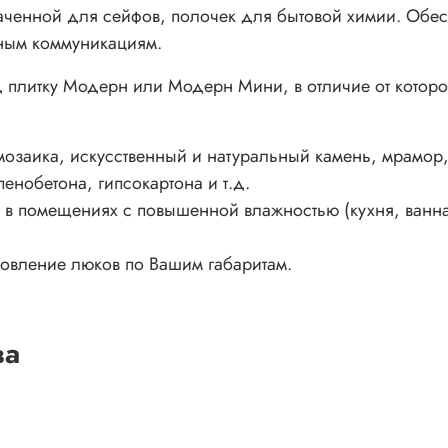
аченной для сейфов, полочек для бытовой химии. Обес
ным коммуникациям.
 плитку Модерн или Модерн Мини, в отличие от которо
озаика, искусственный и натуральный камень, мрамор, г
пенобетона, гипсокартона и т.д.
 помещениях с повышенной влажностью (кухня, ванная к
товление люков по Вашим габаритам.
ва