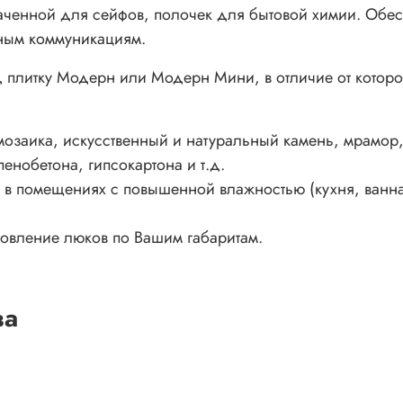
аченной для сейфов, полочек для бытовой химии. Обес
ным коммуникациям.
 плитку Модерн или Модерн Мини, в отличие от которо
озаика, искусственный и натуральный камень, мрамор, г
пенобетона, гипсокартона и т.д.
 помещениях с повышенной влажностью (кухня, ванная к
товление люков по Вашим габаритам.
ва