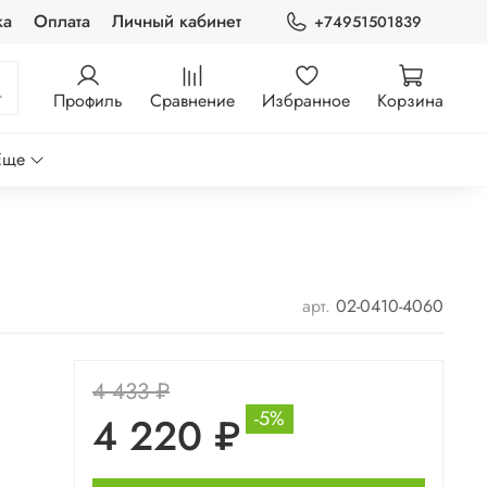
ка
Оплата
Личный кабинет
+74951501839
Профиль
Сравнение
Избранное
Корзина
Еще
арт.
02-0410-4060
4 433 ₽
-5%
4 220 ₽