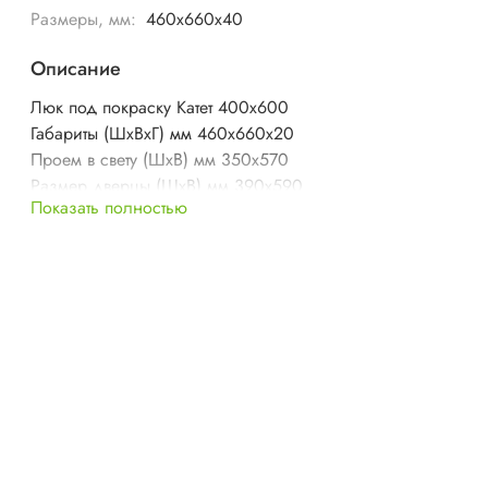
Размеры, мм:
460х660х40
Описание
Люк под покраску Катет 400х600
Габариты (ШхВхГ) мм 460х660х20
Проем в свету (ШхВ) мм 350х570
Размер дверцы (ШхВ) мм 390х590
Показать полностью
Вес изделия кг 3,5