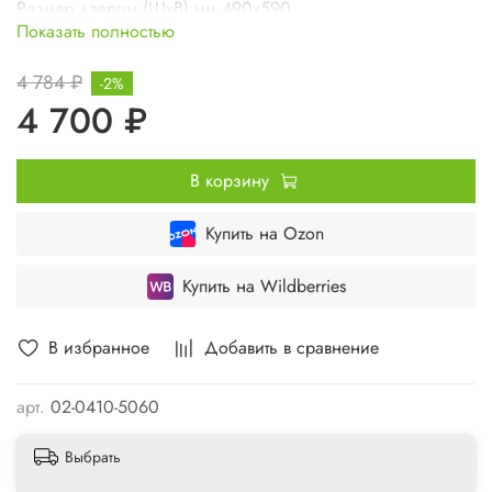
Размер дверцы (ШхВ) мм 490х590
Показать полностью
Вес изделия кг 4,2
4 784 ₽
-2%
4 700 ₽
В корзину
Купить на Ozon
Купить на Wildberries
В избранное
Добавить в сравнение
арт.
02-0410-5060
Выбрать