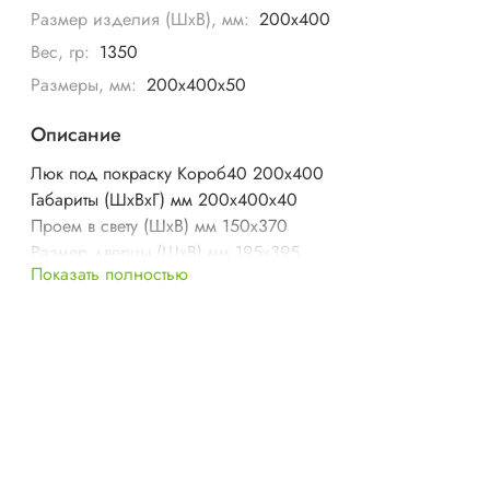
Размер изделия (ШхВ), мм:
200х400
Вес, гр:
1350
Размеры, мм:
200x400x50
Описание
Люк под покраску Короб40 200х400
Габариты (ШхВхГ) мм 200х400х40
Проем в свету (ШхВ) мм 150х370
Размер дверцы (ШхВ) мм 195х395
Показать полностью
Вес изделия кг 1,35