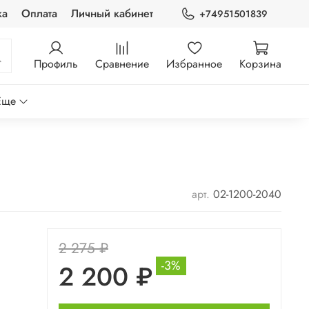
ка
Оплата
Личный кабинет
+74951501839
Профиль
Сравнение
Избранное
Корзина
Еще
арт.
02-1200-2040
2 275 ₽
-3%
2 200 ₽