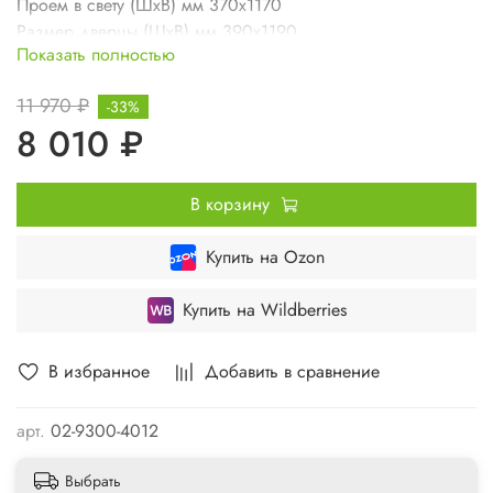
Проем в свету (ШхВ) мм 370х1170
Размер дверцы (ШхВ) мм 390х1190
Показать полностью
Вес изделия кг 4,8
11 970 ₽
-33%
8 010 ₽
В корзину
Купить на Ozon
Купить на Wildberries
В избранное
Добавить в сравнение
арт.
02-9300-4012
Выбрать