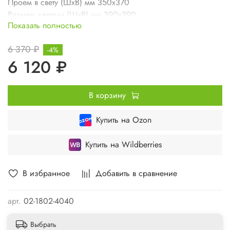
Проем в свету (ШхВ) мм 350х370
Размер дверцы (ШхВ) мм 390х390
Показать полностью
Вес изделия кг 4,2
6 370 ₽
-4%
6 120 ₽
В корзину
Купить на Ozon
Купить на Wildberries
В избранное
Добавить в сравнение
арт.
02-1802-4040
Выбрать